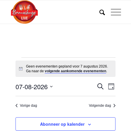
Evenementen
Geen evenementen gepland voor 7 augustus 2026.
in
Bericht
Ga naar de
volgende aankomende evenementen
.
7
Eveneme
Evenem
07-08-2026
Zoeken
Dag
weerga
augustus
Zoeken
Selecteer
navigat
een
en
2026
Vorige dag
Volgende dag
datum.
weergev
navigatie
Abonneer op kalender