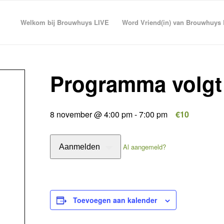
Welkom bij Brouwhuys LIVE
Word Vriend(in) van Brouwhuys
Programma volgt
8 november @ 4:00 pm
-
7:00 pm
€10
Al aangemeld?
Aanmelden
Toevoegen aan kalender