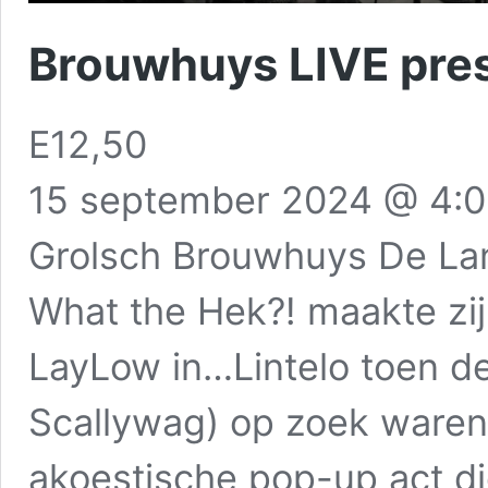
Brouwhuys LIVE pres
E12,50
15 september 2024 @ 4:
Grolsch Brouwhuys De La
What the Hek?! maakte zij
LayLow in…Lintelo toen d
Scallywag) op zoek ware
akoestische pop-up act d